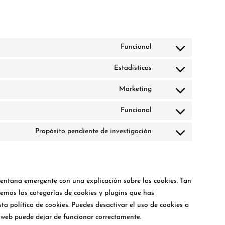
Funcional
Consent
to
Estadísticas
Consent
service
to
wordpress
Marketing
Consent
service
to
google-
Funcional
Consent
service
analytics
to
google-
Propósito pendiente de investigación
Consent
service
various-
to
complianz
services
service
varios
entana emergente con una explicación sobre las cookies. Tan
emos las categorías de cookies y plugins que has
ta política de cookies. Puedes desactivar el uso de cookies a
a web puede dejar de funcionar correctamente.