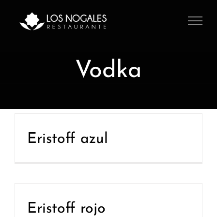
Saltar
al
contenido
Vodka
Eristoff azul
Eristoff rojo