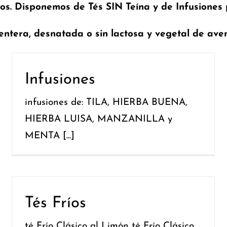
os. Disponemos de Tés SIN Teína y de Infusiones 
entera, desnatada o sin lactosa y vegetal de ave
Infusiones
infusiones de: TILA, HIERBA BUENA,
HIERBA LUISA, MANZANILLA y
MENTA [...]
Tés Fríos
té Frío Clásico al Limón té Frío Clásico