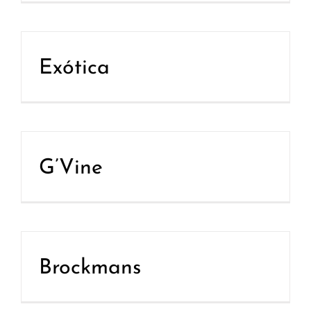
Exótica
G’Vine
Brockmans